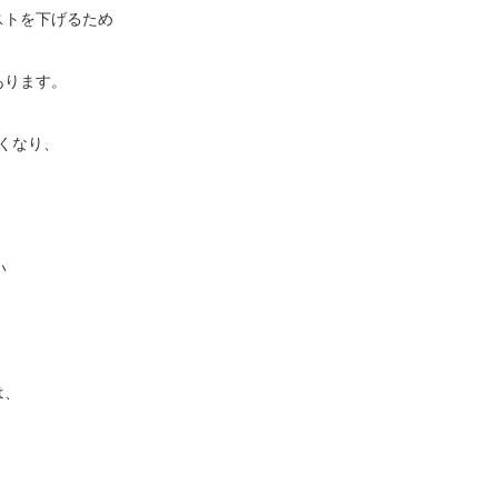
ストを下げるため
あります。
くなり、
い
は、