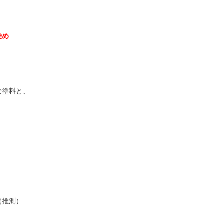
染め
な塗料と、
（推測）