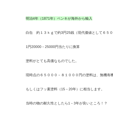
明治4年（1871年）ペンキが海外から輸入
白缶 約１３ｋｇで約3円25銭（現代価値として６５
1円20000－25000円当たりに換算
塗料がとても高価なものでした。
現時点の６５０００－８１０００円の塗料は、無機有機
もしくはフッ素塗料（15－20年）に相当します。
当時の物の耐久性としたら1－3年が良いところ！？