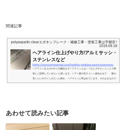
関連記事
polyaspartic clearエポキシフレーク・補修工事・塗装工事は宇都宮リペ
2019.09.18
ヘアライン仕上げやり方/アルミサッシ・
ステンレスなど
https://utunomiyarepair.com/hairline-yarikata-arumi-sutenresu
ヘアライン仕上げのやり方解説まずヘアラインとは！？なんぞやということで簡
単にご説明していきたいと思います。ヘア＝髪の毛ライン＝線合わせて 髪の
毛くらいのラインが入った柄を、ヘアラインと呼ばれています。そのままなので
すが・・・皆様ご存知の通りの、名前ですヘアライン用工具・道具が市販されて
いなく情報も少ないことから、今回自作で、作ってみました。ヘアライン用に作
った組み合わせたのは、スコッチとコルクレンガです。※ほかにもいい組み合わ
せがあれば、お問合せご一報よろしくお願いいたします。 スコッチ800番...
あわせて読みたい記事