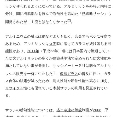
ッシが使われるようになっている。アルミサッシを外枠と内枠に
分け、間に樹脂部品を挟んで断熱性を高めた「熱遮断サッシ」も
[2]
開発されたが、主流とはならなかった
。
アルミニウムの
融点
は鋼などよりも低く、合金でも700
℃
程度で
あるため、アルミサッシは
火災
時に溶けてガラスが抜け落ちる可
能性があり、
2011年
（平成23年）頃には日本国内で流通してい
た防火アルミサッシの多くが
建築基準法
で定められた防火性能を
満たしていない事が発覚し、サッシメーカー各社は防火アルミサ
[3]
ッシの販売を一斉に中止した
。
複層ガラス
の普及に伴い、ガラ
ス自体の結露が減ったため、耐火性能や断熱性能の高さに加え、
リサイクル
性にも優れている木製サッシの利用も見直されてい
る。
サッシの断熱性能については、
省エネ建材等級
制度が
2008
（平