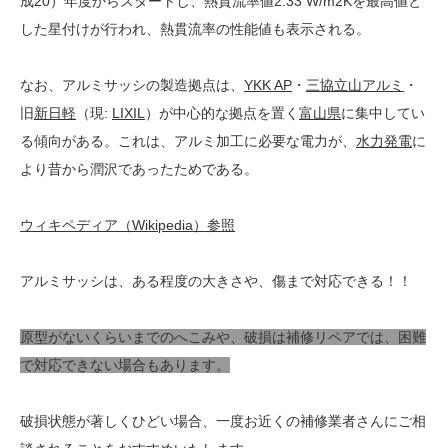
成20）年度からスタートし、熱貫流率値2.33 W/m2Kを最高値と
した星付けが行われ、熱貫流率の性能値も表示される。
なお、アルミサッシの製造拠点は、
YKK AP
・
三協立山アルミ
・
旧
新日軽
（現:
LIXIL
）が中心的な拠点を置く
富山県
に集中してい
る傾向がある。これは、アルミ加工に必要な電力が、
水力発電
に
より昔から潤沢であったためである。
ウィキペディア（Wikipedia）参照
アルミサッシは、ある程度の大きさや、傷まで対応できる！！
原型がないくらいまでのへこみや、破損は補修リペアでは、困難
で対応できない場合もあります。
破損状態が著しくひどい場合、一度お近くの補修業者さんにご相