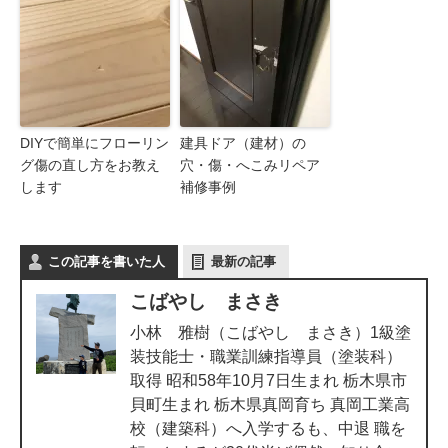
DIYで簡単にフローリン
建具ドア（建材）の
グ傷の直し方をお教え
穴・傷・へこみリペア
します
補修事例
この記事を書いた人
最新の記事
こばやし まさき
小林 雅樹（こばやし まさき）1級塗
装技能士・職業訓練指導員（塗装科）
取得 昭和58年10月7日生まれ 栃木県市
貝町生まれ 栃木県真岡育ち 真岡工業高
校（建築科）へ入学するも、中退 職を