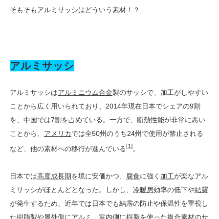
そもそもアルミサッシはどういう素材！？
アルミサッシ
アルミサッシは
アルミニウム合金
製のサッシで、加工がしやすい
ことから広く用いられており、2014年現在日本でシェアの9割
を、中国では7割を占めている。一方で、
断熱
性能が非常に悪い
ことから、
アメリカ
では全50州のうち24州で使用が禁止される
[1]
など、他の素材への移行が進んでいる
。
日本では
高度成長期
を境に安価かつ、
腐食
に強く
加工
が楽なアル
ミサッシがほとんどとなった。しかし、
冷暖房
効率の低下や
結露
が発生するため、近年では日本でも結露の防止や保温性を重視し
た
樹脂
製や屋外側にアルミ、室内側に樹脂を使った複合素材のサ