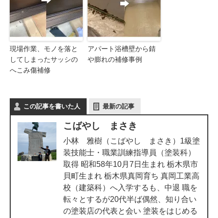
現場作業、モノを落と
アパート浴槽壁から錆
してしまったサッシの
や膨れの補修事例
へこみ傷補修
この記事を書いた人
最新の記事
こばやし まさき
小林 雅樹（こばやし まさき）1級塗
装技能士・職業訓練指導員（塗装科）
取得 昭和58年10月7日生まれ 栃木県市
貝町生まれ 栃木県真岡育ち 真岡工業高
校（建築科）へ入学するも、中退 職を
転々とするが20代半ば偶然、知り合い
の塗装店の代表と会い 塗装をはじめる