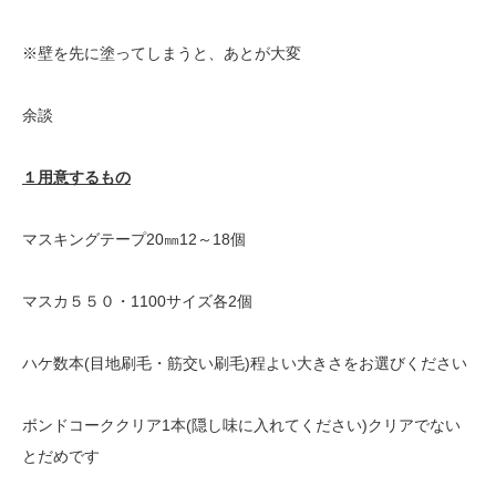
※壁を先に塗ってしまうと、あとが大変
余談
１用意するもの
マスキングテープ20㎜12～18個
マスカ５５０・1100サイズ各2個
ハケ数本(目地刷毛・筋交い刷毛)程よい大きさをお選びください
ボンドコーククリア1本(隠し味に入れてください)クリアでない
とだめです