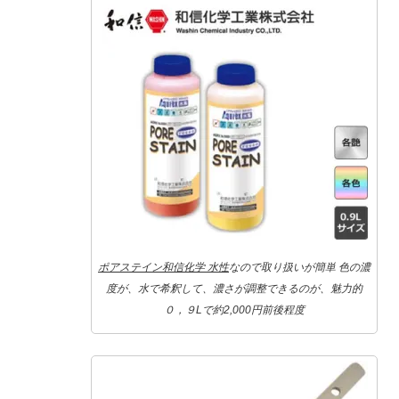
ポアステイン和信化学 水性
なので取り扱いが簡単 色の濃
度が、水で希釈して、濃さが調整できるのが、魅力的
０，９Lで約2,000円前後程度