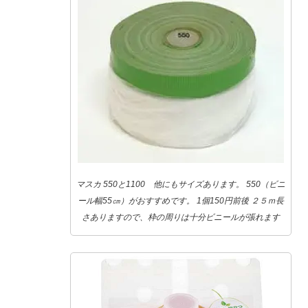
マスカ 550と1100 他にもサイズあります。 550（ビニ
ール幅55㎝）がおすすめです。 1個150円前後 ２５ｍ長
さありますので、枠の周りは十分ビニールが張れます