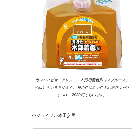
カンペハピオ アレスコ 木部用着色剤（スプルース）
色はいろいろあります。 枠の色に近い色をお選びくださ
い ４L 2000円くらいです。
※ジョイフル本田参照