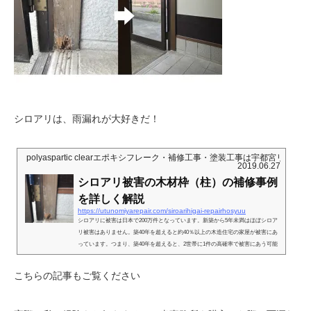
シロアリは、雨漏れが大好きだ！
polyaspartic clearエポキシフレーク・補修工事・塗装工事は宇都宮リペ
2019.06.27
シロアリ被害の木材枠（柱）の補修事例
を詳しく解説
https://utunomiyarepair.com/siroarihigai-repairhosyuu
シロアリに被害は日本で200万件となっています。新築から5年未満はほぼシロア
リ被害はありません。築40年を超えると約40％以上の木造住宅の家屋が被害にあ
っています。つまり、築40年を超えると、2世帯に1件の高確率で被害にあう可能
性があります。今回は築約30年のシロアリ被害にあった事務所の、補修した例を
ご紹介していこうと思います。白アリ被害にあった原因とは白アリ被害の原因の
こちらの記事もご覧ください
一番考えられるのは、雨漏りになります（雨漏りや、水漏れなどで、木が水に濡
れてそのまま放置しておくと、シロアリがきて見えないところから被害...