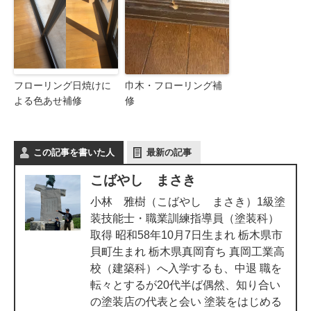
フローリング日焼けに
巾木・フローリング補
よる色あせ補修
修
この記事を書いた人
最新の記事
こばやし まさき
小林 雅樹（こばやし まさき）1級塗
装技能士・職業訓練指導員（塗装科）
取得 昭和58年10月7日生まれ 栃木県市
貝町生まれ 栃木県真岡育ち 真岡工業高
校（建築科）へ入学するも、中退 職を
転々とするが20代半ば偶然、知り合い
の塗装店の代表と会い 塗装をはじめる