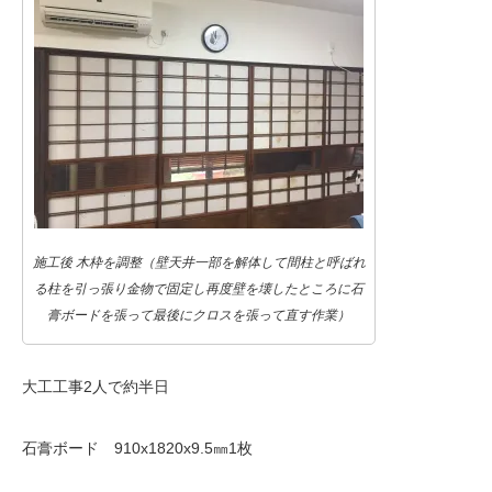
施工後 木枠を調整（壁天井一部を解体して間柱と呼ばれ
る柱を引っ張り金物で固定し再度壁を壊したところに石
膏ボードを張って最後にクロスを張って直す作業）
大工工事2人で約半日
石膏ボード 910x1820x9.5㎜1枚