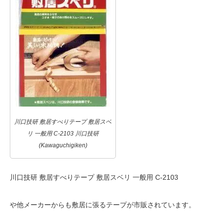
川口技研 敷居すべりテープ 敷居スベ
リ 一般用 C-2103 川口技研
(Kawaguchigiken)
川口技研 敷居すべりテープ 敷居スベリ 一般用 C-2103
や他メーカーからも敷居に張るテープが市販されています。