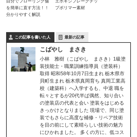
自分でフローリング傷
エポキシフレークチッ
を簡単に直す方法！！
プポリマー素材
分かりやすく解説
この記事を書いた人
最新の記事
こばやし まさき
小林 雅樹（こばやし まさき）1級塗
装技能士・職業訓練指導員（塗装科）
取得 昭和58年10月7日生まれ 栃木県市
貝町生まれ 栃木県真岡育ち 真岡工業高
校（建築科）へ入学するも、中退 職を
転々とするが20代半ば偶然、知り合い
の塗装店の代表と会い 塗装をはじめる
きっかけとなりました 現場で、同じ塗
装でもさらに高度な補修・リペア技術
を目の前にして素晴らしい技術の魅力
にひかれました。 多くの方に、低コス