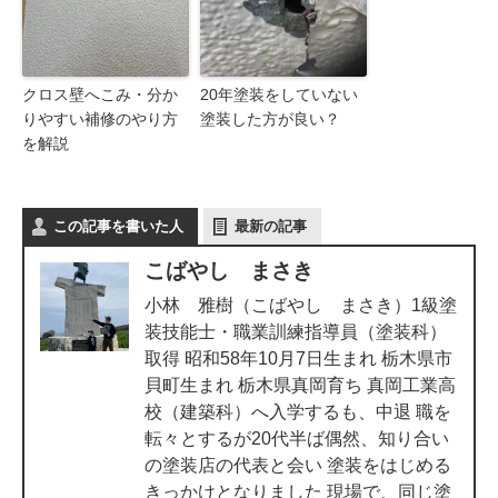
クロス壁へこみ・分か
20年塗装をしていない
りやすい補修のやり方
塗装した方が良い？
を解説
この記事を書いた人
最新の記事
こばやし まさき
小林 雅樹（こばやし まさき）1級塗
装技能士・職業訓練指導員（塗装科）
取得 昭和58年10月7日生まれ 栃木県市
貝町生まれ 栃木県真岡育ち 真岡工業高
校（建築科）へ入学するも、中退 職を
転々とするが20代半ば偶然、知り合い
の塗装店の代表と会い 塗装をはじめる
きっかけとなりました 現場で、同じ塗