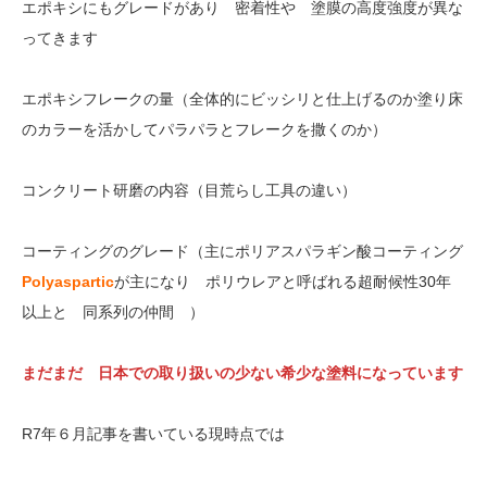
エポキシにもグレードがあり 密着性や 塗膜の高度強度が異な
ってきます
エポキシフレークの量（全体的にビッシリと仕上げるのか塗り床
のカラーを活かしてパラパラとフレークを撒くのか）
コンクリート研磨の内容（目荒らし工具の違い）
コーティングのグレード（主にポリアスパラギン酸コーティング
Polyaspartic
が主になり ポリウレアと呼ばれる超耐候性30年
以上と 同系列の仲間 ）
まだまだ 日本での取り扱いの少ない希少な塗料になっています
R7年６月記事を書いている現時点では