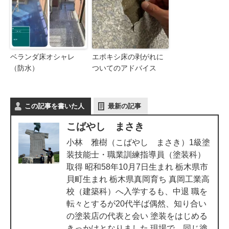
ベランダ床オシャレ
エポキシ床の剥がれに
（防水）
ついてのアドバイス
この記事を書いた人
最新の記事
こばやし まさき
小林 雅樹（こばやし まさき）1級塗
装技能士・職業訓練指導員（塗装科）
取得 昭和58年10月7日生まれ 栃木県市
貝町生まれ 栃木県真岡育ち 真岡工業高
校（建築科）へ入学するも、中退 職を
転々とするが20代半ば偶然、知り合い
の塗装店の代表と会い 塗装をはじめる
きっかけとなりました 現場で、同じ塗