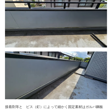
接着剤等と ビス（釘）によって細かく固定素材はガルバ鋼板