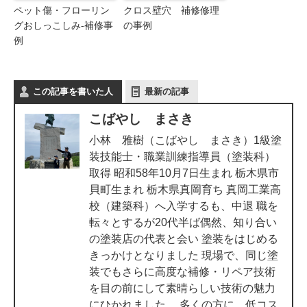
ペット傷・フローリン
クロス壁穴 補修修理
グおしっこしみ-補修事
の事例
例
この記事を書いた人
最新の記事
こばやし まさき
小林 雅樹（こばやし まさき）1級塗
装技能士・職業訓練指導員（塗装科）
取得 昭和58年10月7日生まれ 栃木県市
貝町生まれ 栃木県真岡育ち 真岡工業高
校（建築科）へ入学するも、中退 職を
転々とするが20代半ば偶然、知り合い
の塗装店の代表と会い 塗装をはじめる
きっかけとなりました 現場で、同じ塗
装でもさらに高度な補修・リペア技術
を目の前にして素晴らしい技術の魅力
にひかれました。 多くの方に、低コス