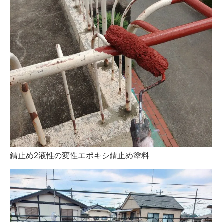
錆止め2液性の変性エポキシ錆止め塗料