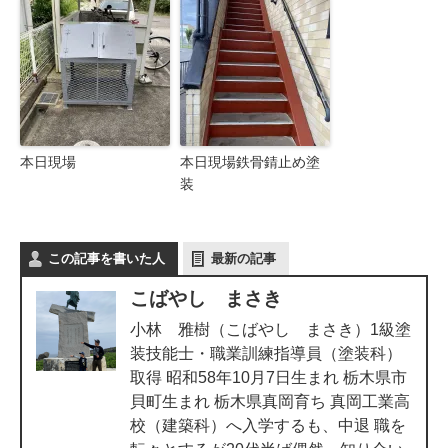
本日現場
本日現場鉄骨錆止め塗
装
この記事を書いた人
最新の記事
こばやし まさき
小林 雅樹（こばやし まさき）1級塗
装技能士・職業訓練指導員（塗装科）
取得 昭和58年10月7日生まれ 栃木県市
貝町生まれ 栃木県真岡育ち 真岡工業高
校（建築科）へ入学するも、中退 職を