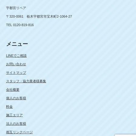
宇都宮リペア
〒320-0061 栃木宇都宮市宝木町2-1064-27
TEL 0120-819-816
メニュー
LINEでご相談
お問い合わせ
サイトマップ
スタッフ・協力業者様募集
会社概要
個人のお客様
料金
施工エリア
法人のお客様
相互リンクページ