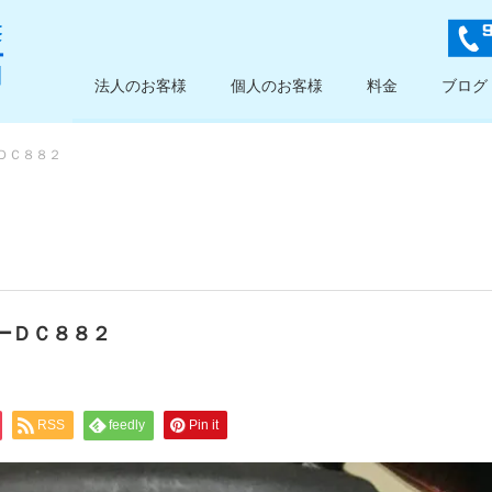
法人のお客様
個人のお客様
料金
ブログ
ＤＣ８８２
ーＤＣ８８２
RSS
feedly
Pin it