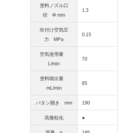
塗料ノズル口
1.3
径 Φ mm
吹付け空気圧
0.15
力 MPa
空気使用量
70
L/min
塗料噴出量
85
mL/min
パタン開き mm
190
高微粒化
●
質量 g
195