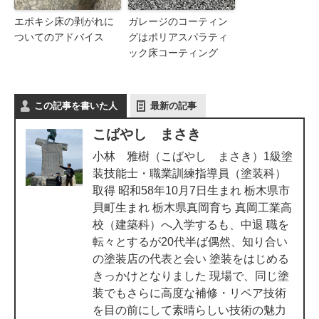
エポキシ床の剥がれに
ガレージのコーティン
ついてのアドバイス
グはポリアスパラティ
ック床コーティング
この記事を書いた人
最新の記事
こばやし まさき
小林 雅樹（こばやし まさき）1級塗
装技能士・職業訓練指導員（塗装科）
取得 昭和58年10月7日生まれ 栃木県市
貝町生まれ 栃木県真岡育ち 真岡工業高
校（建築科）へ入学するも、中退 職を
転々とするが20代半ば偶然、知り合い
の塗装店の代表と会い 塗装をはじめる
きっかけとなりました 現場で、同じ塗
装でもさらに高度な補修・リペア技術
を目の前にして素晴らしい技術の魅力