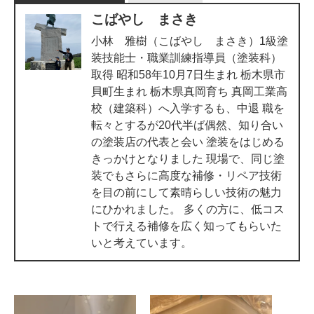
こばやし まさき
小林 雅樹（こばやし まさき）1級塗
装技能士・職業訓練指導員（塗装科）
取得 昭和58年10月7日生まれ 栃木県市
貝町生まれ 栃木県真岡育ち 真岡工業高
校（建築科）へ入学するも、中退 職を
転々とするが20代半ば偶然、知り合い
の塗装店の代表と会い 塗装をはじめる
きっかけとなりました 現場で、同じ塗
装でもさらに高度な補修・リペア技術
を目の前にして素晴らしい技術の魅力
にひかれました。 多くの方に、低コス
トで行える補修を広く知ってもらいた
いと考えています。