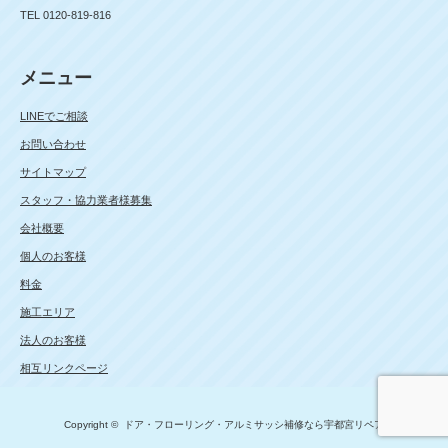
TEL 0120-819-816
メニュー
LINEでご相談
お問い合わせ
サイトマップ
スタッフ・協力業者様募集
会社概要
個人のお客様
料金
施工エリア
法人のお客様
相互リンクページ
Copyright ©
ドア・フローリング・アルミサッシ補修なら宇都宮リペア