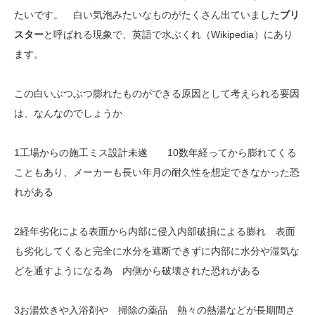
たいです。 白い気泡みたいなものがたくさん出ていました
ブリ
スター
と呼ばれる現象で、英語で水ぶくれ（Wikipedia）にあり
ます。
この白いぶつぶつ膨れたものができる原因として考えられる要因
は、なんなのでしょうか
1工場からの施工ミス設計未遂 10数年経ってから膨れてくる
こともあり、メーカーも長い年月の耐久性を想定できなかった恐
れがある
2経年劣化による表面から内部に侵入内部破損による膨れ 表面
も劣化してくると完全に水分を遮断できずに内部に水分や湿気な
どを通すようになる為 内側から破壊された恐れがある
3お湯炊きや入浴剤や 掃除の薬品 熱々の熱湯などが長期間さ