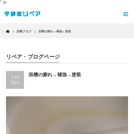
" />
Home
浴槽ブログ
浴槽の膨れ→補強→塗装
リペア・ブログページ
浴槽の膨れ→補強→塗装
7.13
2023