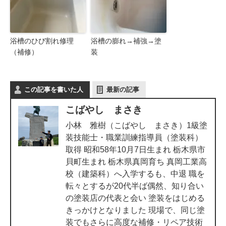
浴槽のひび割れ修理
浴槽の膨れ→補強→塗
（補修）
装
この記事を書いた人
最新の記事
こばやし まさき
小林 雅樹（こばやし まさき）1級塗
装技能士・職業訓練指導員（塗装科）
取得 昭和58年10月7日生まれ 栃木県市
貝町生まれ 栃木県真岡育ち 真岡工業高
校（建築科）へ入学するも、中退 職を
転々とするが20代半ば偶然、知り合い
の塗装店の代表と会い 塗装をはじめる
きっかけとなりました 現場で、同じ塗
装でもさらに高度な補修・リペア技術