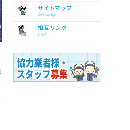
ク
リ
売
リ
ク