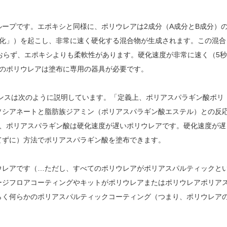
ープです。エポキシと同様に、ポリウレアは2成分（A成分とB成分）
硬化」）を起こし、非常に速く硬化する混合物が生成されます。この混合
おらず、エポキシよりも柔軟性があります。硬化速度が非常に速く（5秒
どのポリウレアは塗布に専用の器具が必要です。
ンスは次のように説明しています。「定義上、ポリアスパラギン酸ポリ
ソシアネートと脂肪族ジアミン（ポリアスパラギン酸エステル）との反
と、ポリアスパラギン酸は硬化速度が遅いポリウレアです。硬化速度が遅
てずに）方法でポリアスパラギン酸を塗布できます。
ウレアです（…ただし、すべてのポリウレアがポリアスパルティックと
ージフロアコーティングやキットがポリウレアまたはポリウレアポリア
らく何らかのポリアスパルティックコーティング（つまり、ポリウレア