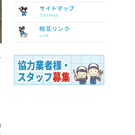
ー
ま
傷
レ