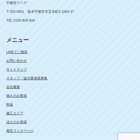
宇都宮リペア
〒320-0061 栃木宇都宮市宝木町2-1064-27
TEL 0120-819-816
メニュー
LINEでご相談
お問い合わせ
サイトマップ
スタッフ・協力業者様募集
会社概要
個人のお客様
料金
施工エリア
法人のお客様
相互リンクページ