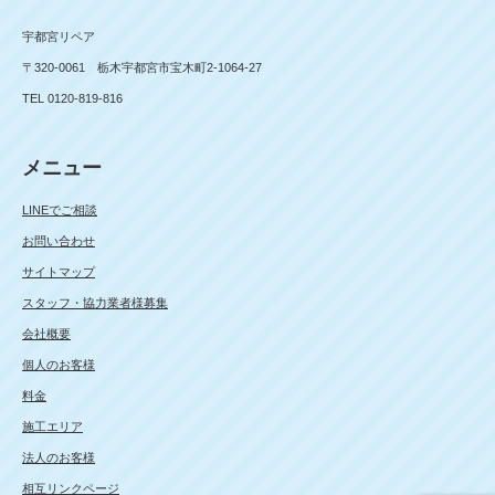
宇都宮リペア
〒320-0061 栃木宇都宮市宝木町2-1064-27
TEL 0120-819-816
メニュー
LINEでご相談
お問い合わせ
サイトマップ
スタッフ・協力業者様募集
会社概要
個人のお客様
料金
施工エリア
法人のお客様
相互リンクページ