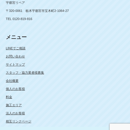
宇都宮リペア
〒320-0061 栃木宇都宮市宝木町2-1064-27
TEL 0120-819-816
メニュー
LINEでご相談
お問い合わせ
サイトマップ
スタッフ・協力業者様募集
会社概要
個人のお客様
料金
施工エリア
法人のお客様
相互リンクページ