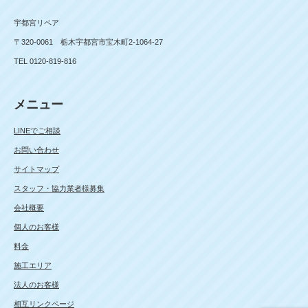
宇都宮リペア
〒320-0061 栃木宇都宮市宝木町2-1064-27
TEL 0120-819-816
メニュー
LINEでご相談
お問い合わせ
サイトマップ
スタッフ・協力業者様募集
会社概要
個人のお客様
料金
施工エリア
法人のお客様
相互リンクページ