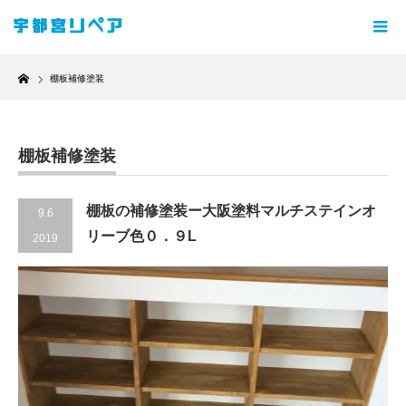
Home
棚板補修塗装
棚板補修塗装
棚板の補修塗装ー大阪塗料マルチステインオ
9.6
リーブ色０．９L
2019