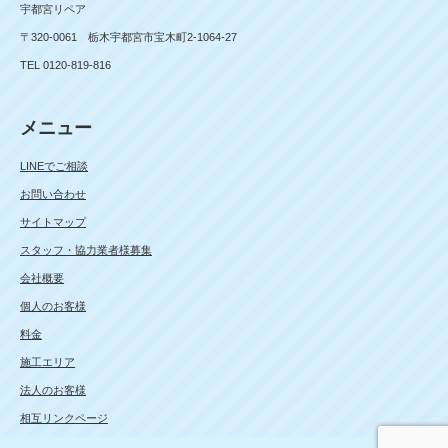
宇都宮リペア
〒320-0061 栃木宇都宮市宝木町2-1064-27
TEL 0120-819-816
メニュー
LINEでご相談
お問い合わせ
サイトマップ
スタッフ・協力業者様募集
会社概要
個人のお客様
料金
施工エリア
法人のお客様
相互リンクページ