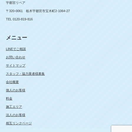
宇都宮リペア
〒320-0061 栃木宇都宮市宝木町2-1064-27
TEL 0120-819-816
メニュー
LINEでご相談
お問い合わせ
サイトマップ
スタッフ・協力業者様募集
会社概要
個人のお客様
料金
施工エリア
法人のお客様
相互リンクページ