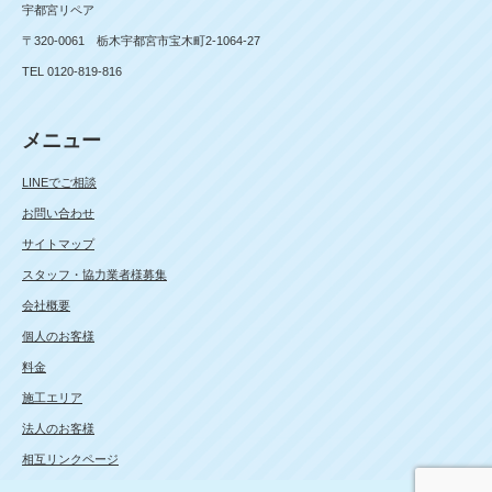
宇都宮リペア
〒320-0061 栃木宇都宮市宝木町2-1064-27
TEL 0120-819-816
メニュー
LINEでご相談
お問い合わせ
サイトマップ
スタッフ・協力業者様募集
会社概要
個人のお客様
料金
施工エリア
法人のお客様
相互リンクページ