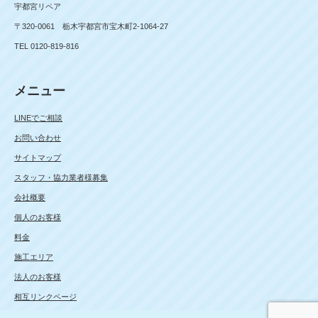
宇都宮リペア
〒320-0061 栃木宇都宮市宝木町2-1064-27
TEL 0120-819-816
メニュー
LINEでご相談
お問い合わせ
サイトマップ
スタッフ・協力業者様募集
会社概要
個人のお客様
料金
施工エリア
法人のお客様
相互リンクページ