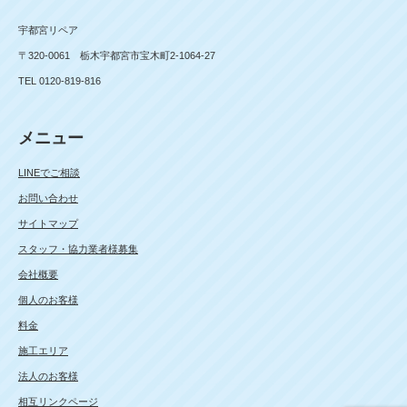
宇都宮リペア
〒320-0061 栃木宇都宮市宝木町2-1064-27
TEL 0120-819-816
メニュー
LINEでご相談
お問い合わせ
サイトマップ
スタッフ・協力業者様募集
会社概要
個人のお客様
料金
施工エリア
法人のお客様
相互リンクページ