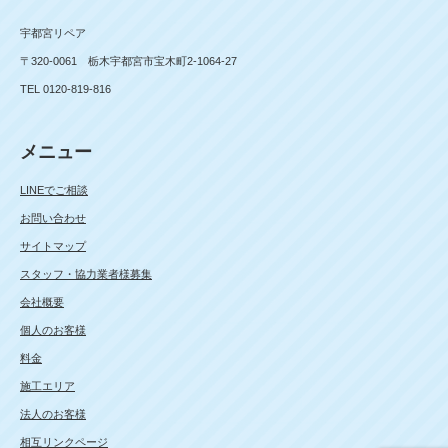
宇都宮リペア
〒320-0061 栃木宇都宮市宝木町2-1064-27
TEL 0120-819-816
メニュー
LINEでご相談
お問い合わせ
サイトマップ
スタッフ・協力業者様募集
会社概要
個人のお客様
料金
施工エリア
法人のお客様
相互リンクページ