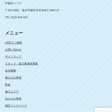
宇都宮リペア
〒320-0061 栃木宇都宮市宝木町2-1064-27
TEL 0120-819-816
メニュー
LINEでご相談
お問い合わせ
サイトマップ
スタッフ・協力業者様募集
会社概要
個人のお客様
料金
施工エリア
法人のお客様
相互リンクページ