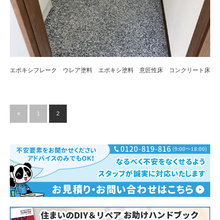
エポキシフレーク ウレア塗料 エポキシ塗料 意匠性床 コンクリート床
«
1
2