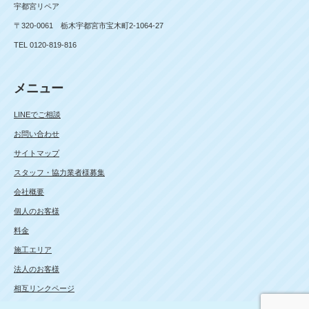
宇都宮リペア
〒320-0061 栃木宇都宮市宝木町2-1064-27
TEL 0120-819-816
メニュー
LINEでご相談
お問い合わせ
サイトマップ
スタッフ・協力業者様募集
会社概要
個人のお客様
料金
施工エリア
法人のお客様
相互リンクページ