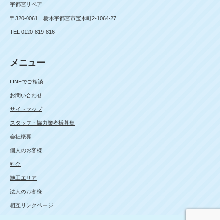
宇都宮リペア
〒320-0061 栃木宇都宮市宝木町2-1064-27
TEL 0120-819-816
メニュー
LINEでご相談
お問い合わせ
サイトマップ
スタッフ・協力業者様募集
会社概要
個人のお客様
料金
施工エリア
法人のお客様
相互リンクページ