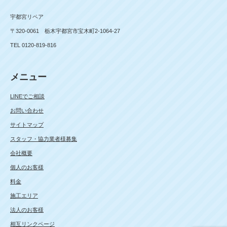
宇都宮リペア
〒320-0061 栃木宇都宮市宝木町2-1064-27
TEL 0120-819-816
メニュー
LINEでご相談
お問い合わせ
サイトマップ
スタッフ・協力業者様募集
会社概要
個人のお客様
料金
施工エリア
法人のお客様
相互リンクページ