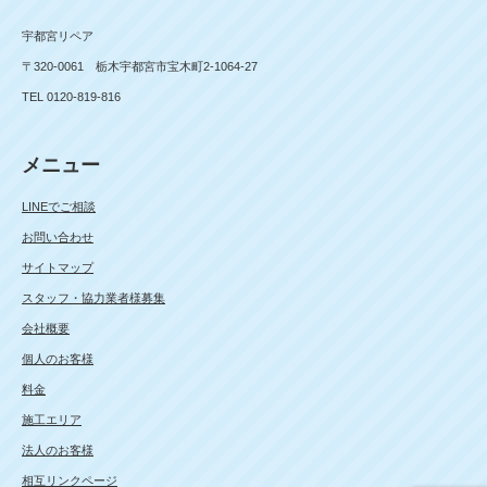
宇都宮リペア
〒320-0061 栃木宇都宮市宝木町2-1064-27
TEL 0120-819-816
メニュー
LINEでご相談
お問い合わせ
サイトマップ
スタッフ・協力業者様募集
会社概要
個人のお客様
料金
施工エリア
法人のお客様
相互リンクページ