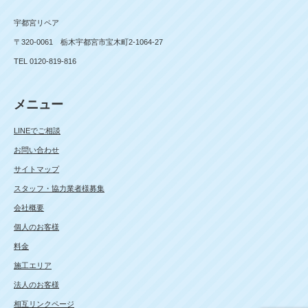
宇都宮リペア
〒320-0061 栃木宇都宮市宝木町2-1064-27
TEL 0120-819-816
メニュー
LINEでご相談
お問い合わせ
サイトマップ
スタッフ・協力業者様募集
会社概要
個人のお客様
料金
施工エリア
法人のお客様
相互リンクページ